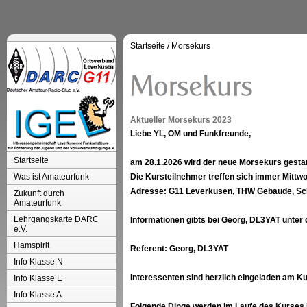
Startseite
/
Morsekurs
Aktueller Morsekurs 2023
Liebe YL, OM und Funkfreunde,
Startseite
am 28.1.2026 wird der neue Morsekurs gestar
Was ist Amateurfunk
Die Kursteilnehmer treffen sich immer Mittw
Adresse: G11 Leverkusen, THW Gebäude, Sc
Zukunft durch
Amateurfunk
Lehrgangskarte DARC
Informationen gibts bei Georg, DL3YAT unter
e.V.
Hamspirit
Referent: Georg, DL3YAT
Info Klasse N
Interessenten sind herzlich eingeladen am K
Info Klasse E
Info Klasse A
Folgende Dinge werden im Laufe des Kurses 