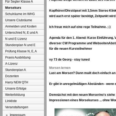
Für Segler Klasse A
Morsekurs
Kopfhörer/Ohrstöpsel mit 3,5mm Stereo Klinke
Schulräume im WHG
wird auch erst später benötigt, Zeitpunkt wi
Unsere Clubräume
Anmelden und Kosten
Ich freue mich auf eine rege Teilnahme. ;‐)
Unterschied N, E und A
Agenda für den 1. Abend: Kurze Einführung, 
N und E-Lizenz
diverser CW Programme und WebseitenAbstim
Stundenplan N und E
für die neuen Kursteilnehmer
Prüfung Klasse N, E, A
Praxis Ausbildung
vy 73 de Georg ‐ stay tuned
A-Lizenz
Morsen lernen
Stundenplan A
Lust am Morsen? Dann mailt doch einfach an 
Dozenten
Harry NEW QTH
Er gibt in unregelmäßigen Abständen - wenn 
Unsere Erfolge
Weiterbildung
Demnächst mit den neuen Morserino's siehe 
Impressionen eines Morsekurses ... ohne Wort
Linkliste
Veranstaltungen
Impressum