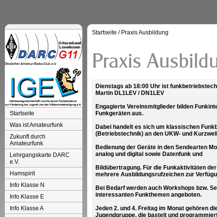
Startseite
/
Praxis Ausbildung
Dienstags ab 18:00 Uhr ist funkbetriebstech
Martin DL1LEV / DN1LEV
Engagierte Vereinsmitglieder bilden Funkint
Startseite
Funkgeräten aus.
Was ist Amateurfunk
Dabei handelt es sich um klassischen Funkb
(Betriebstechnik) an den UKW- und Kurzwell
Zukunft durch
Amateurfunk
Bedienung der Geräte in den Sendearten M
analog und digital sowie Datenfunk und
Lehrgangskarte DARC
e.V.
Bildübertragung. Für die Funkaktivitäten de
Hamspirit
mehrere Ausbildungsrufzeichen zur Verfügu
Info Klasse N
Bei Bedarf werden auch Workshops bzw. Se
interessanten Funkthemen angeboten.
Info Klasse E
Info Klasse A
Jeden 2. und 4. Freitag im Monat gehören d
Jugendgruppe, die bastelt und programmiert