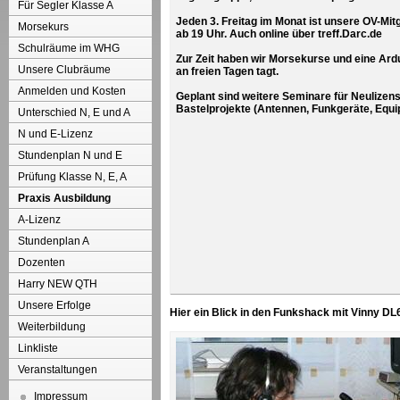
Für Segler Klasse A
Jeden 3. Freitag im Monat ist unsere OV-Mi
Morsekurs
ab 19 Uhr. Auch online über treff.Darc.de
Schulräume im WHG
Zur Zeit haben wir Morsekurse und eine Ard
Unsere Clubräume
an freien Tagen tagt.
Anmelden und Kosten
Geplant sind weitere Seminare für Neulizens
Bastelprojekte (Antennen, Funkgeräte, Equi
Unterschied N, E und A
N und E-Lizenz
Stundenplan N und E
Prüfung Klasse N, E, A
Praxis Ausbildung
A-Lizenz
Stundenplan A
Dozenten
Harry NEW QTH
Unsere Erfolge
Hier ein Blick in den Funkshack mit Vinny DL
Weiterbildung
Linkliste
Veranstaltungen
Impressum